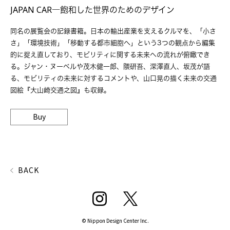
JAPAN CAR―飽和した世界のためのデザイン
同名の展覧会の記録書籍。日本の輸出産業を支えるクルマを、「小さ
さ」「環境技術」「移動する都市細胞へ」という3つの観点から編集
的に捉え直しており、モビリティに関する未来への流れが俯瞰でき
る。ジャン・ヌーベルや茂木健一郎、隈研吾、深澤直人、坂茂が語
る、モビリティの未来に対するコメントや、山口晃の描く未来の交通
図絵『大山崎交通之図』も収録。
Buy
BACK
© Nippon Design Center Inc.